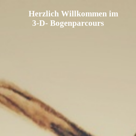
Herzlich Willkommen im
3-D- Bogenparcours