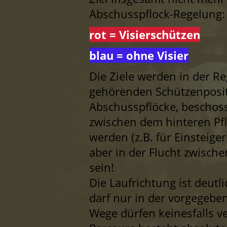
Abschusspflock-Regelung
rot = Visierschützen
blau = ohne Visier
Die Ziele werden in der Re
gehörenden Schützenposit
Abschusspflöcke, beschoss
zwischen dem hinteren Pfl
werden (z.B. für Einsteig
aber in der Flucht zwisch
sein!
Die Laufrichtung ist deutl
darf nur in der vorgegeb
Wege dürfen keinesfalls 