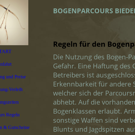
BOGENPARCOURS BIEDE
Regeln für den Bogenp
TART
Die Nutzung des Bogen-Par
Gefahr. Eine Haftung des
nfahrt
Betreibers ist ausgeschlo
g und Preise
Erkennbarkeit für andere 
ung-Verleih
welcher sich der Parcour
abhebt. Auf die vorhandene
ngszeiten
Bogenklassen erlaubt. Arm
urs Regeln
sonstige Waffen sind verb
Blunts und Jagdspitzen au
en & Gutscheine