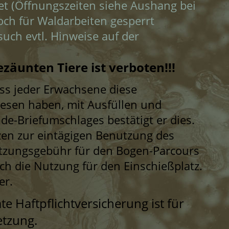
net (Öffnungszeiten siehe Aushang bei
ch für Waldarbeiten gesperrt
uch evtl. Hinweise auf der
ezäunten Tiere ist verboten!!!
s jeder Erwachsene diese
sen haben, mit Ausfüllen und
e-Briefumschlages bestätigt er dies.
zen zur eintägigen Benutzung des
tzungsgebühr für den Bogen-Parcours
ch die Nutzung für den Einschießplatz.
der.
ate Haftpflichtversicherung ist für
etzung.