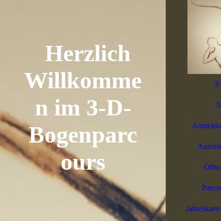
Herzlich
Willkomme
S
n im 3-D-
A
Bogenparc
Anmeldun
Ausrüst
ours
Öffnu
Parco
Jahreskart