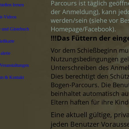
Parcours ist täglich geöff
ießen lernen
der Anmeldung), kann jedo
är-Videos
werden/sein (siehe vor Bes
Homepage/Facebook).
e und Gästebuch
!!!Das Füttern der eing
ießkarte
Vor dem Schießbeginn mus
alerie
Nutzungsbedingungen gele
Veranstaltungen
Unterschreiben des Anmeld
Dies berechtigt den Schüt
um & Kontakt
Bogen-Parcours. Die Benu
beinhaltet automatisch au
Eltern haften für ihre Kin
Eine aktuell gültige, priv
jeden Benutzer Vorauss