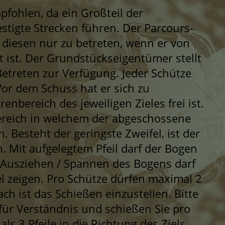
fohlen, da ein Großteil der
tigte Strecken führen. Der Parcours-
, diesen nur zu betreten, wenn er von
t ist. Der Grundstückseigentümer stellt
treten zur Verfügung. Jeder Schütze
Vor dem Schuss hat er sich zu
enbereich des jeweiligen Zieles frei ist.
ereich in welchem der abgeschossene
. Besteht der geringste Zweifel, ist der
. Mit aufgelegtem Pfeil darf der Bogen
 Ausziehen / Spannen des Bogens darf
iel zeigen. Pro Schütze dürfen maximal 2
nach ist das Schießen einzustellen. Bitte
für Verständnis und schießen Sie pro
ls 3 Pfeile in die Richtung des Ziels.