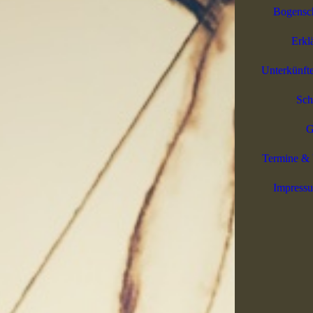
Bogensch
Erkl
Unterkünft
Sch
G
Termine & 
Impress